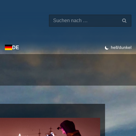
DE
hell/dunkel